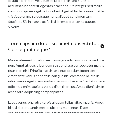
Ipsum bibendum velit cum id. Morbi felis sed sit risus
accumsan hendrerit egestas praesent. Sit integer sed mollis
commodo quam sagittis tincidunt. Eget id facilisis nunc mattis
tristique enim. Eu quisque nunc aliquet condimentum
faucibus. Sit in massa ac facilisi lorem porttitor at augue.
Viverra.
Lorem ipsum dolor sit amet consectetur.
Consequat neque?
Mauris elementum aliquam massa gravida felis cursus sed nisi
non. Amet at quis bibendum suspendisse consectetur magna
risus non nisl. Fringilla mattis sed erat pretium imperdiet.
Amet ante varius senectus congue nisi commodo id. Mollis
odio viverra eget risus eleifend euismod viverra. Sed at ornare
odio mus enim sagittis varius diam rhoncus. Amet dignissim in
amet odio adipiscing semper platea.
Lacus purus pharetra turpis aliquam tellus vitae mauris. Amet
id nisl dictum turpis metus ultrices maecenas. Diam
scelerisque aliquet gravida lectus non ullamcorper placerat.