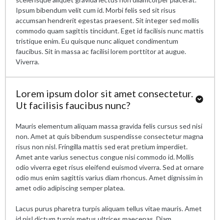
Ipsum bibendum velit cum id. Morbi felis sed sit risus
accumsan hendrerit egestas praesent. Sit integer sed mollis
commodo quam sagittis tincidunt. Eget id facilisis nunc mattis
tristique enim. Eu quisque nunc aliquet condimentum
faucibus. Sit in massa ac facilisi lorem porttitor at augue.
Viverra.
Lorem ipsum dolor sit amet consectetur.
Ut facilisis faucibus nunc?
Mauris elementum aliquam massa gravida felis cursus sed nisi
non. Amet at quis bibendum suspendisse consectetur magna
risus non nisl. Fringilla mattis sed erat pretium imperdiet.
Amet ante varius senectus congue nisi commodo id. Mollis
odio viverra eget risus eleifend euismod viverra. Sed at ornare
odio mus enim sagittis varius diam rhoncus. Amet dignissim in
amet odio adipiscing semper platea.
Lacus purus pharetra turpis aliquam tellus vitae mauris. Amet
id nisl dictum turpis metus ultrices maecenas. Diam