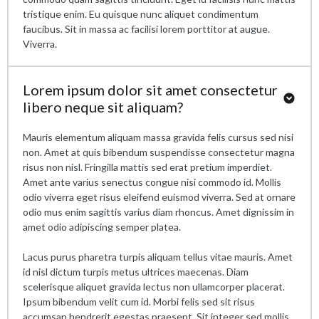
tristique enim. Eu quisque nunc aliquet condimentum
faucibus. Sit in massa ac facilisi lorem porttitor at augue.
Viverra.
Lorem ipsum dolor sit amet consectetur
libero neque sit aliquam?
Mauris elementum aliquam massa gravida felis cursus sed nisi
non. Amet at quis bibendum suspendisse consectetur magna
risus non nisl. Fringilla mattis sed erat pretium imperdiet.
Amet ante varius senectus congue nisi commodo id. Mollis
odio viverra eget risus eleifend euismod viverra. Sed at ornare
odio mus enim sagittis varius diam rhoncus. Amet dignissim in
amet odio adipiscing semper platea.
Lacus purus pharetra turpis aliquam tellus vitae mauris. Amet
id nisl dictum turpis metus ultrices maecenas. Diam
scelerisque aliquet gravida lectus non ullamcorper placerat.
Ipsum bibendum velit cum id. Morbi felis sed sit risus
accumsan hendrerit egestas praesent. Sit integer sed mollis