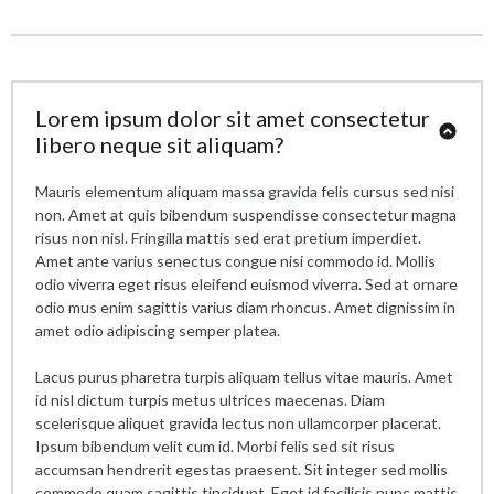
Lorem ipsum dolor sit amet consectetur
libero neque sit aliquam?
Mauris elementum aliquam massa gravida felis cursus sed nisi
non. Amet at quis bibendum suspendisse consectetur magna
risus non nisl. Fringilla mattis sed erat pretium imperdiet.
Amet ante varius senectus congue nisi commodo id. Mollis
odio viverra eget risus eleifend euismod viverra. Sed at ornare
odio mus enim sagittis varius diam rhoncus. Amet dignissim in
amet odio adipiscing semper platea.
Lacus purus pharetra turpis aliquam tellus vitae mauris. Amet
id nisl dictum turpis metus ultrices maecenas. Diam
scelerisque aliquet gravida lectus non ullamcorper placerat.
Ipsum bibendum velit cum id. Morbi felis sed sit risus
accumsan hendrerit egestas praesent. Sit integer sed mollis
commodo quam sagittis tincidunt. Eget id facilisis nunc mattis